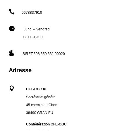

0678837910

Lundi – Vendredi
08:00-19:00

SIRET 398 359 331 00020
Adresse

CFE-CGC.IP
Secrétariat général
45 chemin du Chon
38490 GRANIEU
Confédération CFE-CGC